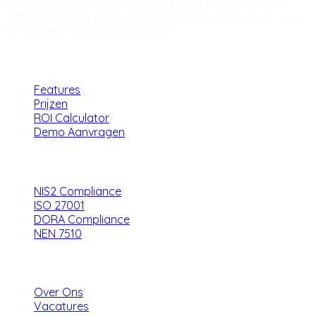
Wetenschappelijke gedragsassessment voor sterkere
cyberbeveiliging. Help organisaties hun menselijke risico's
te identificeren en aan te pakken.
Product
Features
Prijzen
ROI Calculator
Demo Aanvragen
Oplossingen
NIS2 Compliance
ISO 27001
DORA Compliance
NEN 7510
Bedrijf
Over Ons
Vacatures