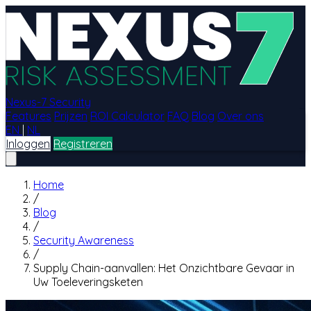
Nexus-7 Security
Features
Prijzen
ROI Calculator
FAQ
Blog
Over ons
EN
|
NL
Inloggen
Registreren
Home
/
Blog
/
Security Awareness
/
Supply Chain-aanvallen: Het Onzichtbare Gevaar in
Uw Toeleveringsketen