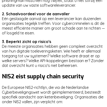
phishingmail misschien nog twijfelt, staat u niet stil bij een
update van uw vaste softwareleverancier.
2. Schaalvoordeel voor de aanvaller
Eén geslaagde aanval op een leverancier kan duizenden
organisaties tegelijk treffen. Voor cybercriminelen is dit de
meest efficiënte manier om groot schade aan te richten —
of losgeld te eisen.
3. Beperkt zicht op risico's
De meeste organisaties hebben geen compleet overzicht
van hun digitale toeleveringsketen. Wie heeft er allemaal
toegang tot uw systemen? Welke software draait er op
welke servers? Welke API-koppelingen bestaan er? Zonder
dat overzicht kunt u risico's niet beheersen.
NIS2 eist supply chain security
De Europese NIS2-richtlijn, die via de Nederlandse
Cyberbeveiligingswet wordt geïmplementeerd, besteedt
specifiek aandacht aan ketenbeveiliging. Organisaties die
onder NIS2 vallen, zijn verplicht om: