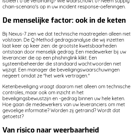
isoleert u de verbinding? Wie waarschuwt u? Neem supply
chain-scenario's op in uw incident response-oefeningen.
De menselijke factor: ook in de keten
Bij Nexus-7 zien we dat technische maatregelen alleen niet
volstaan. De Q-Method gedragsanalyse die wij inzetten
laat keer op keer zien: de grootste kwetsbaarheden
ontstaan door menselijk gedrag. Een medewerker bij uw
leverancier die op een phishinglink klikt. Een
systeembeheerder die standaard wachtwoorden niet
wijzigt. Een manager die beveiligingswaarschuwingen
negeert omdat ze "het werk vertragen."
Ketenbeveiliging vraagt daarom niet alleen om technische
controles, maar ook om inzicht in het
beveiligingsbewustzijn en -gedrag binnen uw hele keten.
Hoe gaan de medewerkers van uw leveranciers om met
gevoelige informatie? Worden zij getraind? Wordt dat
getoetst?
Van risico naar weerbaarheid